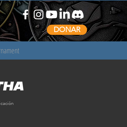
DONAR
urnament
tha
icación