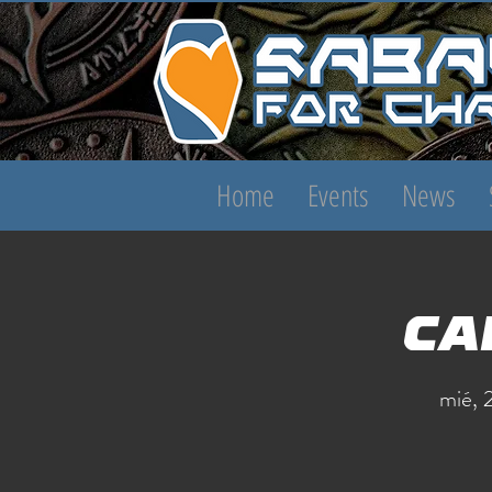
Home
Events
News
Ca
mié, 