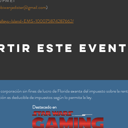
00 PM ET
obiwanjedister@gmail.com
) 
/Kelleys-Island-EMS-100075874287662/
tir este even
rporación sin fines de lucro de Florida exenta del impuesto sobre la rent
ón es deducible de impuestos según lo permita la ley.
Destacado en