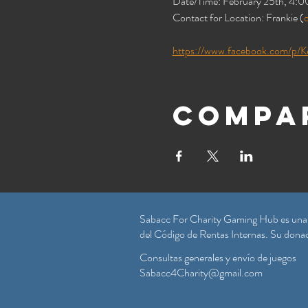
Date/Time: February 25th, 4:
Contact for Location: Frankie (
https://www.facebook.com/p
Compar
Sabacc For Charity Gaming Hub es una co
del Código de Rentas Internas. Su donaci
Consultas generales y envío de juegos
Sabacc4Charity@gmail.com