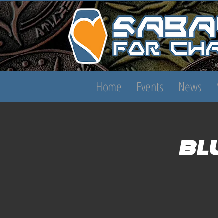
Home
Events
News
Bl