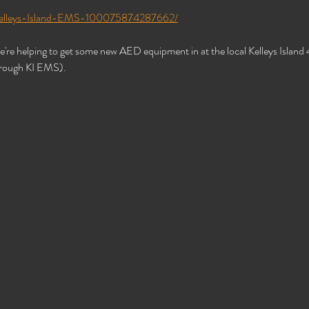
/Kelleys-Island-EMS-100075874287662/
e're helping to get some new AED equipment in at the local Kelleys Islan
hrough KI EMS).