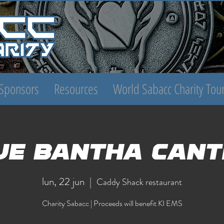
Sponsors
Resources
World Sabacc Charity To
ue Bantha Cant
lun, 22 jun
  |  
Caddy Shack restaurant
Charity Sabacc | Proceeds will benefit KI EMS