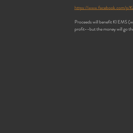
https://www.facebook.com/p
Proceeds will benefit KI EMS (w
profit--but the money will go t