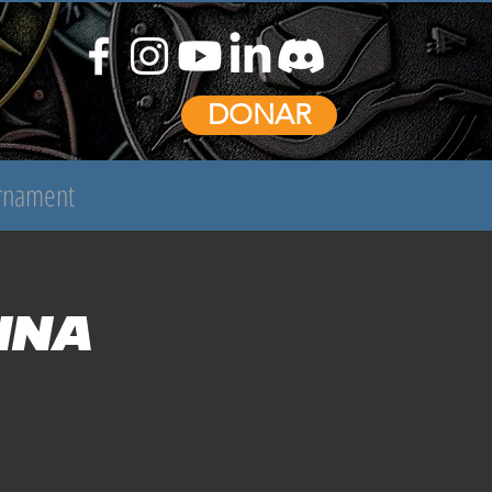
DONAR
urnament
ina