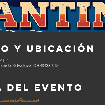
o y ubicación
GMT-4
vision St, Kelleys Island, OH 43438, USA
 del evento
obiwanjedister@gmail.com
) 