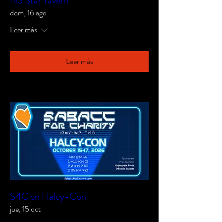
NS Star Tavern
dom, 16 ago
Leer más
Leer más
S4C en Halcy-Con
jue, 15 oct