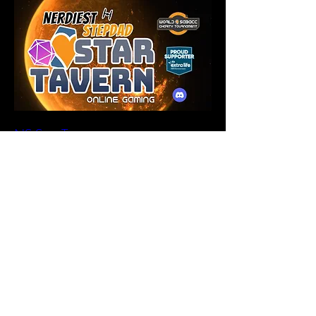
NS Star Tavern
sáb, 18 jul
Leer más
Leer más